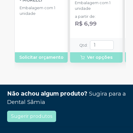
Embalagem com 1
Embalagem com 1
E
unidade
unidade
u
a partir de
:
a
R$ 6,99
R
Qtd
:
Solicitar orçamento
Ver opções
Não achou algum produto?
Sugira para a
Dental Sâmia
Sugerir produtos