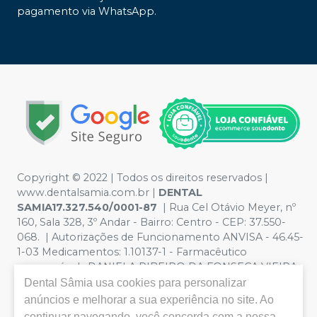
pagamento via WhatsApp.
Copyright © 2022 | Todos os direitos reservados |
www.dentalsamia.com.br |
DENTAL
SAMIA17.327.540/0001-87
| Rua Cel Otávio Meyer, nº
160, Sala 328, 3º Andar - Bairro: Centro - CEP: 37.550-
068. | Autorizações de Funcionamento ANVISA - 46.45-
1-03 Medicamentos: 1.10137-1 - Farmacêutico
responsável: DANIELA RIBEIRO DA FONSECA VIEIRA
CRF/MG nº 11.401 | Política de Privacidade e Segurança -
Dental Sâmia
usa cookies para personalizar
Fotos meramente ilustrativas - Os preços e condições
anúncios e melhorar a sua experiência no site. Ao
da loja virtual estão sujeitos a alterações. Em caso de
continuar navegando, você concorda com a nossa