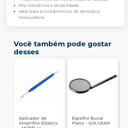
Alta resistência e durabilidade.
Ideal para procedimentos de dentística
restauradora.
Você também pode gostar
desses
Aplicador de
Espelho Bucal
E
Amarrilho Elástico
Plano
-
GOLGRAN
P
-
MORELLI