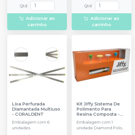
Qtd
:
Qtd
:
Adicionar ao
Adicionar ao
carrinho
carrinho
Lixa Perfurada
Kit Jiffy Sistema De
Diamantada Multiuso
Polimento Para
-
CORALDENT
Resina Composta
-
ULTRADENT
Embalagem com 6
Embalagem com 1
unidades.
unidade Diamond Polish
de 0,5 Micra; 1 unidade