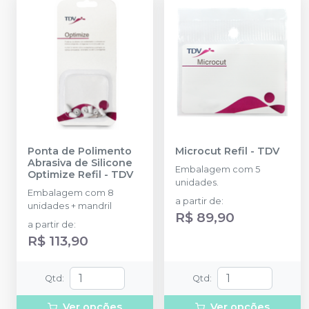
Ponta de Polimento
Microcut Refil
-
TDV
Abrasiva de Silicone
Embalagem com 5
Optimize Refil
-
TDV
unidades.
Embalagem com 8
a partir de
:
unidades + mandril
R$ 89,90
a partir de
:
R$ 113,90
Qtd
:
Qtd
:
Ver opções
Ver opções