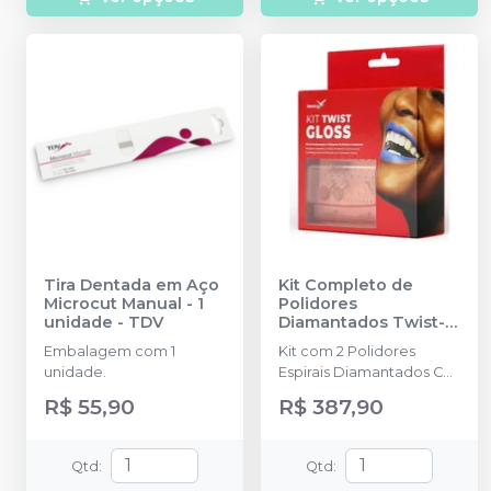
Tira Dentada em Aço
Kit Completo de
Microcut Manual - 1
Polidores
unidade
-
TDV
Diamantados Twist-
Gloss CA
-
AMERICAN
Embalagem com 1
Kit com 2 Polidores
BURRS
unidade.
Espirais Diamantados CA
(Média, Fina), 3 Polidores
R$ 55,90
R$ 387,90
de Resina CA (Grossa,
Média, Fina), 1 Escova
Pelo de Cabra, 1
Qtd
:
Qtd
:
Broqueiro Autoclavável