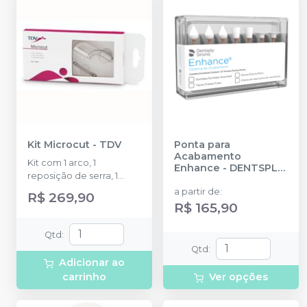
Kit Microcut
-
TDV
Ponta para
Acabamento
Kit com 1 arco, 1
Enhance
-
DENTSPLY
reposição de serra, 1
SIRONA
reposição de lixa.
a partir de
:
R$ 269,90
R$ 165,90
Qtd
:
Qtd
:
Adicionar ao
carrinho
Ver opções