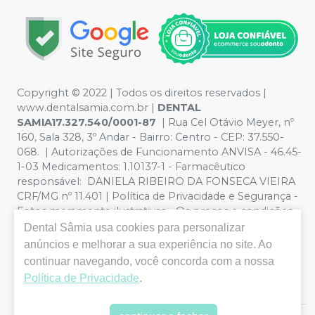
Copyright © 2022 | Todos os direitos reservados |
www.dentalsamia.com.br |
DENTAL
SAMIA17.327.540/0001-87
| Rua Cel Otávio Meyer, nº
160, Sala 328, 3º Andar - Bairro: Centro - CEP: 37.550-
068. | Autorizações de Funcionamento ANVISA - 46.45-
1-03 Medicamentos: 1.10137-1 - Farmacêutico
responsável: DANIELA RIBEIRO DA FONSECA VIEIRA
CRF/MG nº 11.401 | Política de Privacidade e Segurança -
Fotos meramente ilustrativas - Os preços e condições
da loja virtual estão sujeitos a alterações. Em caso de
Dental Sâmia
usa cookies para personalizar
divergência de preços no site, o valor válido é o do
anúncios e melhorar a sua experiência no site. Ao
Carrinho de Compra. Não vendemos por atacado, por
continuar navegando, você concorda com a nossa
isso nos reservamos o direito de não atender compras
Política de Privacidade
.
de grandes volumes pelo site.