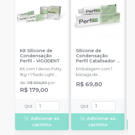
Kit Silicone de
Silicone de
K
Condensação
Condensação
P
Perfil
-
VIGODENT
Perfil Catalisador
-
F
VIGODENT
S
Kit com 1 denso Putty
Embalagem com 1
K
1Kg + 1 fluido Light
bisnaga de
P
Body 120g + 1
catalisador com 50g.
d
de
:
R$ 304,90
por
:
R$ 69,80
a
catalisador 60ml.
E
R$ 179,00
D
p
(
Qtd
:
Qtd
:
P
o
Adicionar ao
Adicionar ao
1
carrinho
carrinho
P
A