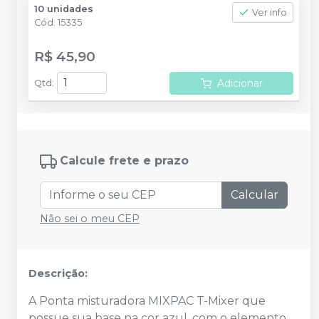
10 unidades
Ver info
Cód.
15335
R$ 45,90
Adicionar
Qtd
:
Calcule frete e prazo
Calcular
Não sei o meu CEP
Descrição:
A Ponta misturadora MIXPAC T-Mixer que
possue sua base na cor azul, com o elemento