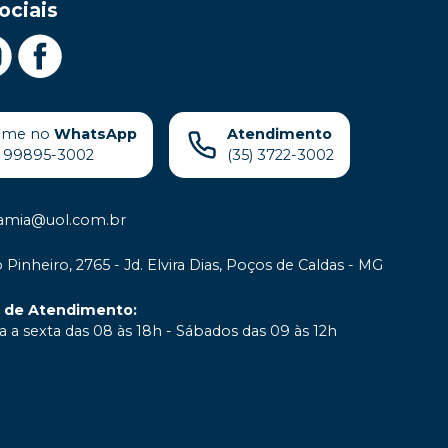
ociais
ame no
WhatsApp
Atendimento
) 99895-3002
(35) 3722-3002
samia@uol.com.br
 Pinheiro, 2765 - Jd. Elvira Dias, Poços de Caldas - MG
o de Atendimento
:
 a sexta das 08 às 18h - Sábados das 09 às 12h