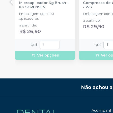
Microaplicador Kg Brush
-
Compressa de G
KG SORENSEN
-
WS
Embalagem com 100
Embalagem com 5
aplicadores
a partir de
:
a partir de
:
R$ 29,90
R$ 26,90
Qtd
:
Qtd
:
Ver opções
Ver o
Não achou a
Acompanhe