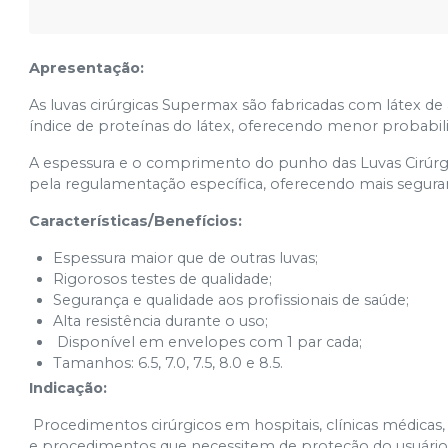
Apresentação:
As luvas cirúrgicas Supermax são fabricadas com látex de 
índice de proteínas do látex, oferecendo menor probabili
A espessura e o comprimento do punho das Luvas Cirúr
pela regulamentação específica, oferecendo mais segura
Características/Benefícios:
Espessura maior que de outras luvas;
Rigorosos testes de qualidade;
Segurança e qualidade aos profissionais de saúde;
Alta resistência durante o uso;
Disponível em envelopes com 1 par cada;
Tamanhos: 6.5, 7.0, 7.5, 8.0 e 8.5.
Indicação:
Procedimentos cirúrgicos em hospitais, clínicas médicas, o
e procedimentos que necessitem de proteção do usuário c