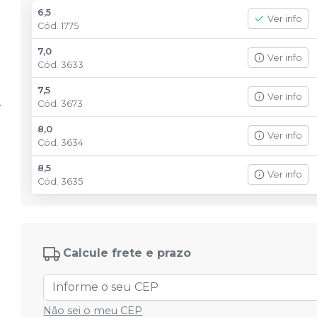
6,5
Ver info
Cód.
1775
7,0
Ver info
Cód.
3633
7,5
Ver info
Cód.
3673
8,0
Ver info
Cód.
3634
8,5
Ver info
Cód.
3635
Calcule frete e prazo
Não sei o meu CEP