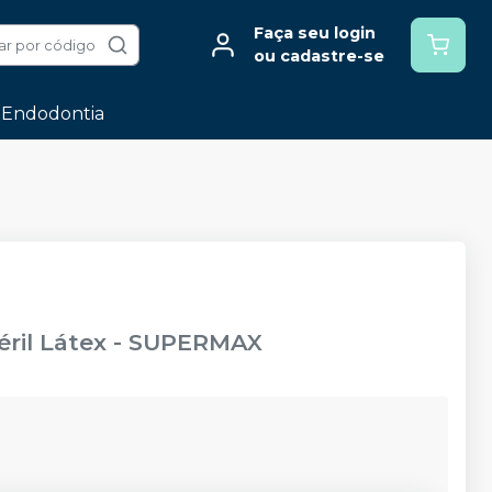
Faça seu login
ar por código
ou cadastre-se
Endodontia
ril Látex
-
SUPERMAX