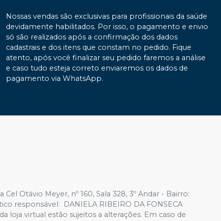
Nossas vendas são exclusivas para profissionais da saúde
devidamente habilitados. Por isso, o pagamento e envio
só são realizados após a confirmação dos dados
cadastrais e dos itens que constam no pedido. Fique
atento, após você finalizar seu pedido faremos a análise
e caso tudo esteja correto enviaremos os dados de
pagamento via WhatsApp.
 Cel Otávio Meyer, nº 160, Sala 328, 3º Andar - Bairro:
cêutico responsável: DANIELA RIBEIRO DA FONSECA
 loja virtual estão sujeitos a alterações. Em caso de