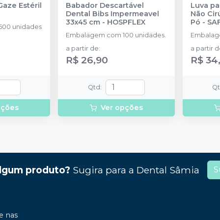
aze Estéril
Babador Descartável
Luva pa
Dental Bibs Impermeavel
Não Cir
33x45 cm
-
HOSPFLEX
Pó
-
SA
00 unidades
SUPER
Embalagem com 100 unidades.
Embalag
a partir de
:
a partir 
R$ 26,90
R$ 34
Qtd
:
Q
pções
Ver opções
lgum produto?
Sugira para a
Dental Sâmia
S
 nas