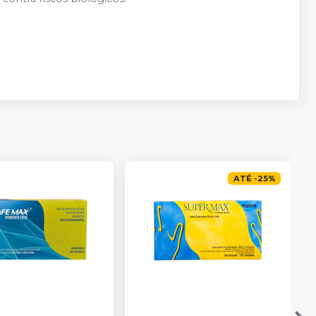
ATÉ
-
25
%