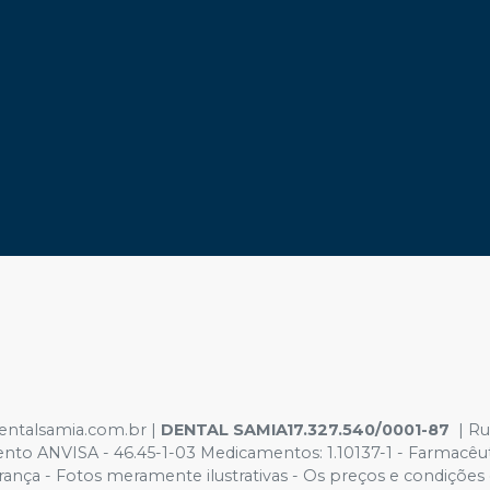
dentalsamia.com.br |
DENTAL SAMIA17.327.540/0001-87
| Rua
mento ANVISA - 46.45-1-03 Medicamentos: 1.10137-1 - Farma
ança - Fotos meramente ilustrativas - Os preços e condições da