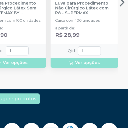
ra Procedimento
Luva para Procedimento
úrgico Látex Sem
Não Cirúrgico Látex com
FEMAX BY
Pó
-
SUPERMAX
MAX
em com 100 unidades.
Caixa com 100 unidades.
de
:
a partir de
:
,90
R$ 28,99
td
:
Qtd
:
Ver opções
Ver opções
ugerir produtos