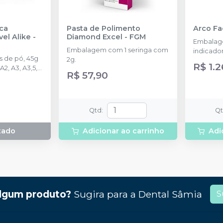
ica
Pasta de Polimento
Arco Fac
el Alike
-
Diamond Excel
-
FGM
Embalage
Embalagem com 1 seringa com
indicador 
s de pó, 45g
2g.
parafusos
R$ 1.
A2, A3, A3,5,
naziun, 1 
R$ 57,90
líquido.
superior,
freio, 1 
transferê
fixação, 
Qtd
:
Q
transferê
transferê
tado
Adicionar ao carrinho
Adi
fixação,
polímero,
de nazuin
lgum produto?
Sugira para a
Dental Sâmia
S