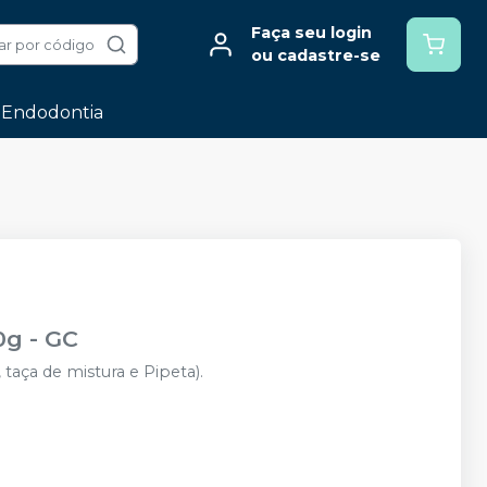
Faça seu login
ar por código
ou cadastre-se
Endodontia
30g
-
GC
 taça de mistura e Pipeta).