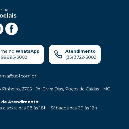
 nas
ociais
ame no
WhatsApp
Atendimento
) 99895-3002
(35) 3722-3002
samia@uol.com.br
 Pinheiro, 2765 - Jd. Elvira Dias, Poços de Caldas - MG
o de Atendimento
:
 a sexta das 08 às 18h - Sábados das 09 às 12h