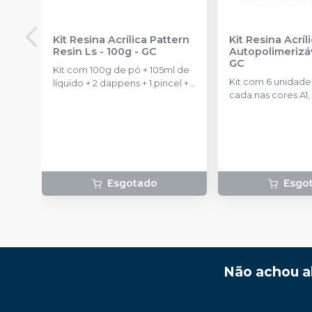
Kit Resina Acrílica Pattern
Kit Resina Acríl
Resin Ls - 100g
-
GC
Autopolimerizáv
GC
Kit com 100g de pó + 105ml de
Kit com 6 unidade
líquido + 2 dappens + 1 pincel + 1
cada nas cores A1, 
pipeta.
B1 e B3 + 118ml de 
Esgotado
Esgo
Não achou a