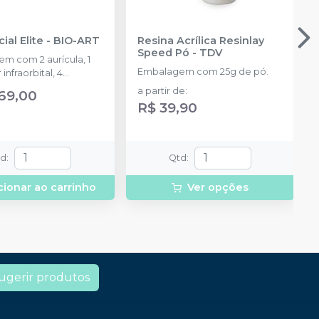
ial Elite
-
BIO-ART
Resina Acrílica Resinlay
Speed Pó
-
TDV
m com 2 aurícula, 1
Embalagem com 25g de pó.
infraorbital, 4
 de fixação, 1 relator
a partir de
:
269,00
guias inferior e
R$ 39,90
 1 parafuso de trava do
suporte do conj. de
ncia, 1 parafuso de
1 terminal do conj. de
td
:
Qtd
:
ncia, 1 conjunto de
ncia, 1 alavanca de
cionar ao carrinho
Ver opções
 1 garfo de dentado em
 1 borboleta suporte
.
ugerir produtos