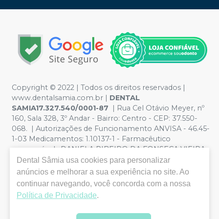
Copyright © 2022 | Todos os direitos reservados |
www.dentalsamia.com.br |
DENTAL
SAMIA17.327.540/0001-87
| Rua Cel Otávio Meyer, nº
160, Sala 328, 3º Andar - Bairro: Centro - CEP: 37.550-
068. | Autorizações de Funcionamento ANVISA - 46.45-
1-03 Medicamentos: 1.10137-1 - Farmacêutico
responsável: DANIELA RIBEIRO DA FONSECA VIEIRA
CRF/MG nº 11.401 | Política de Privacidade e Segurança -
Dental Sâmia
usa cookies para personalizar
Fotos meramente ilustrativas - Os preços e condições
anúncios e melhorar a sua experiência no site. Ao
da loja virtual estão sujeitos a alterações. Em caso de
continuar navegando, você concorda com a nossa
divergência de preços no site, o valor válido é o do
Política de Privacidade
.
Carrinho de Compra. Não vendemos por atacado, por
isso nos reservamos o direito de não atender compras