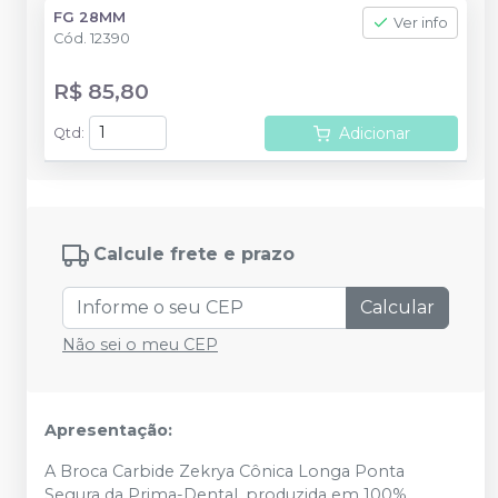
FG 28MM
Ver info
Cód.
12390
R$ 85,80
Adicionar
Qtd
:
Calcule frete e prazo
Calcular
Não sei o meu CEP
Apresentação:
A Broca Carbide Zekrya Cônica Longa Ponta
Segura da Prima-Dental, produzida em 100%