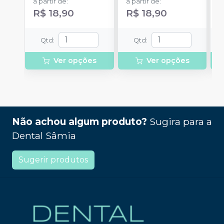
a partir de
:
a partir de
:
a
R$ 18,90
R$ 18,90
R
Qtd
:
Qtd
:
Ver opções
Ver opções
Não achou algum produto?
Sugira para a
Dental Sâmia
Sugerir produtos