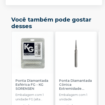
Você também pode gostar
desses
Ponta Diamantada
Ponta Diamantada
P
Esférica FG
-
KG
Cônica
C
SORENSEN
Extremidade
S
Arredondada FG
-
Embalagem com 1
Embalagem com 1
E
KG SORENSEN
unidade FG (alta
unidade.
u
rotação).
r