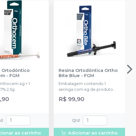
 Ortodôntico
Resina Ortodôntica Ortho
em
-
FGM
Bite Blue
-
FGM
Orthocem 4g + 1
Embalagem contendo 1
7% 2,5g.
seringa com 4g de produto
disponível na cor azul.
,90
R$ 99,90
td
:
Qtd
:
cionar ao carrinho
Adicionar ao carrinho