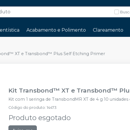
Busc
entística
Acabamento e Polimento
Clareamento
sbond™ XT e Transbond™ Plus Self Etching Primer
Kit Transbond™ XT e Transbond™ Plus
Kit com 1 seringa de TransbondMR XT de 4 g 10 unidade
Código do produto
:
14473
Produto esgotado