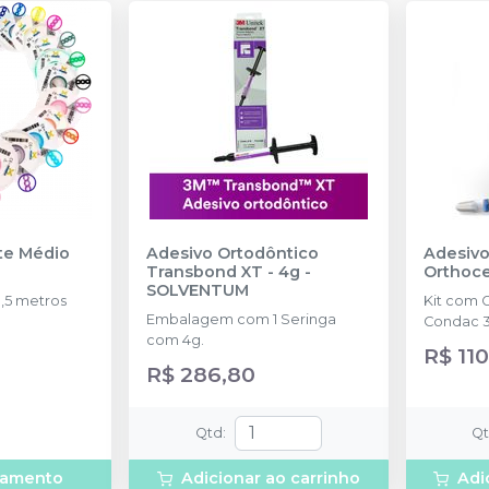
nte Médio
Adesivo Ortodôntico
Adesivo
Transbond XT - 4g
-
Orthoc
SOLVENTUM
,5 metros
Kit com 
Embalagem com 1 Seringa
Condac 3
com 4g.
R$ 110
R$ 286,80
Qtd
:
Q
rçamento
Adicionar ao carrinho
Adi