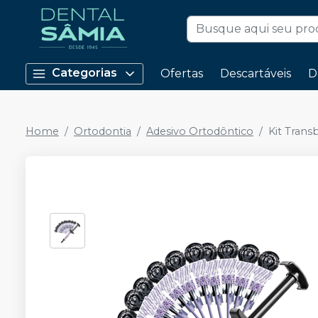
Categorias
Ofertas
Descartáveis
D
Home
Ortodontia
Adesivo Ortodôntico
Kit Tran