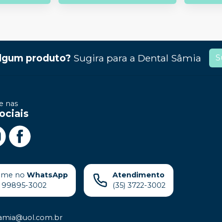
lgum produto?
Sugira para a
Dental Sâmia
S
 nas
ociais
ame no
WhatsApp
Atendimento
) 99895-3002
(35) 3722-3002
samia@uol.com.br