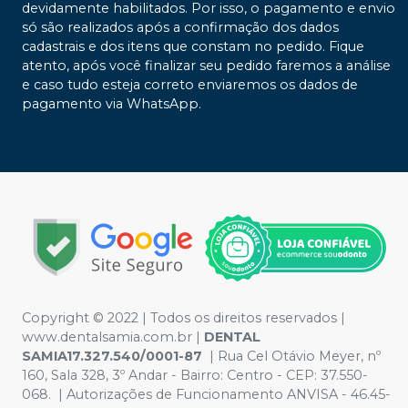
devidamente habilitados. Por isso, o pagamento e envio
só são realizados após a confirmação dos dados
cadastrais e dos itens que constam no pedido. Fique
atento, após você finalizar seu pedido faremos a análise
e caso tudo esteja correto enviaremos os dados de
pagamento via WhatsApp.
Copyright © 2022 | Todos os direitos reservados |
www.dentalsamia.com.br |
DENTAL
SAMIA17.327.540/0001-87
| Rua Cel Otávio Meyer, nº
160, Sala 328, 3º Andar - Bairro: Centro - CEP: 37.550-
068. | Autorizações de Funcionamento ANVISA - 46.45-