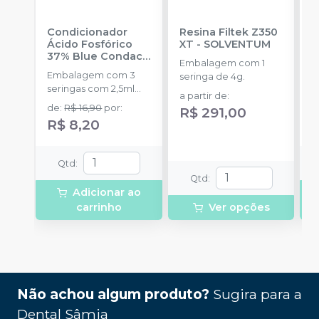
Condicionador
Resina Filtek Z350
K
Ácido Fosfórico
XT
-
SOLVENTUM
W
37% Blue Condac
-
c
Embalagem com 1
FGM
P
Embalagem com 3
K
seringa de 4g.
seringas com 2,5ml
1
a partir de
:
cada uma e 3
h
de
:
R$ 16,90
por
:
R
R$ 291,00
ponteiras para
c
R$ 8,20
aplicação.
c
e
c
Qtd
:
N
Qtd
:
(
Adicionar ao
p
carrinho
Ver opções
e
p
1
Não achou algum produto?
Sugira para a
Dental Sâmia