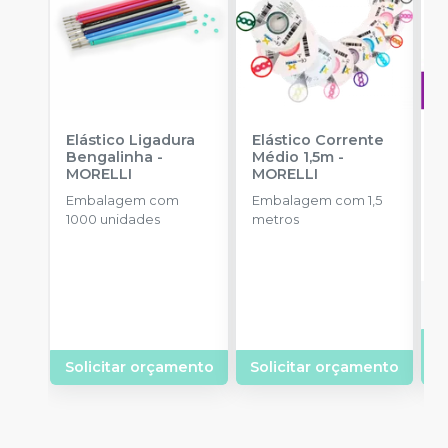
Elástico Ligadura
Elástico Corrente
A
Bengalinha
-
Médio 1,5m
-
O
MORELLI
MORELLI
T
-
Embalagem com
Embalagem com 1,5
E
1000 unidades
metros
S
Solicitar orçamento
Solicitar orçamento