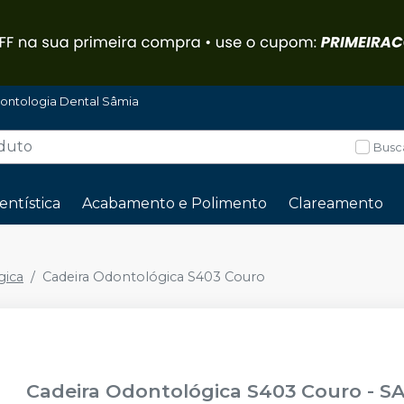
ontologia Dental Sâmia
Busc
entística
Acabamento e Polimento
Clareamento
gica
Cadeira Odontológica S403 Couro
Cadeira Odontológica S403 Couro
-
S