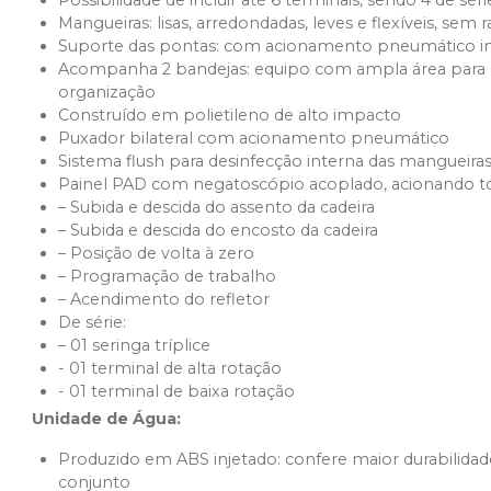
Possibilidade de incluir até 6 terminais, sendo 4 de sér
Mangueiras: lisas, arredondadas, leves e flexíveis, sem 
Suporte das pontas: com acionamento pneumático in
Acompanha 2 bandejas: equipo com ampla área para ac
organização
Construído em polietileno de alto impacto
Puxador bilateral com acionamento pneumático
Sistema flush para desinfecção interna das mangueira
Painel PAD com negatoscópio acoplado, acionando tod
– Subida e descida do assento da cadeira
– Subida e descida do encosto da cadeira
– Posição de volta à zero
– Programação de trabalho
– Acendimento do refletor
De série:
– 01 seringa tríplice
- 01 terminal de alta rotação
- 01 terminal de baixa rotação
Unidade de Água:
Produzido em ABS injetado: confere maior durabilidade 
conjunto