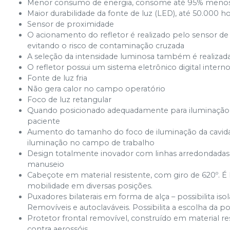
Menor consumo de energia, consome até 95% menos e
Maior durabilidade da fonte de luz (LED), até 50.000 ho
Sensor de proximidade
O acionamento do refletor é realizado pelo sensor de 
evitando o risco de contaminação cruzada
A seleção da intensidade luminosa também é realizad
O refletor possui um sistema eletrônico digital intern
Fonte de luz fria
Não gera calor no campo operatório
Foco de luz retangular
Quando posicionado adequadamente para iluminação d
paciente
Aumento do tamanho do foco de iluminação da cavid
iluminação no campo de trabalho
Design totalmente inovador com linhas arredondadas,
manuseio
Cabeçote em material resistente, com giro de 620º. É 
mobilidade em diversas posições.
Puxadores bilaterais em forma de alça – possibilita i
Removíveis e autoclaváveis. Possibilita a escolha da 
Protetor frontal removível, construído em material re
contra aerossóis