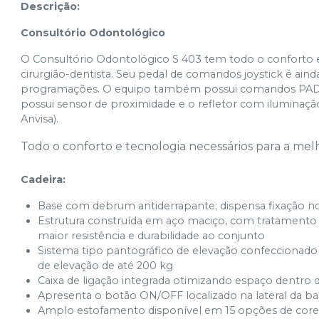
Descrição:
Consultório Odontológico
O Consultório Odontológico S 403 tem todo o conforto e
cirurgião-dentista. Seu pedal de comandos joystick é ainda
programações. O equipo também possui comandos PAD par
possui sensor de proximidade e o refletor com iluminaçã
Anvisa).
Todo o conforto e tecnologia necessários para a melh
Cadeira:
Base com debrum antiderrapante; dispensa fixação n
Estrutura construída em aço maciço, com tratamento 
maior resistência e durabilidade ao conjunto
Sistema tipo pantográfico de elevação confeccionado 
de elevação de até 200 kg
Caixa de ligação integrada otimizando espaço dentro 
Apresenta o botão ON/OFF localizado na lateral da base
Amplo estofamento disponível em 15 opções de core