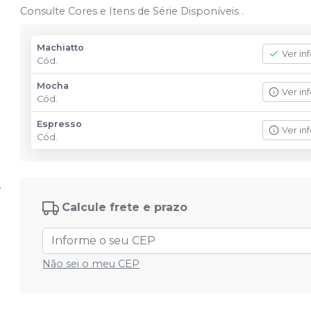
Consulte Cores e Itens de Série Disponíveis .
Machiatto
Ver in
Cód.
Mocha
Ver in
Cód.
Espresso
Ver in
Cód.
Calcule frete e prazo
Não sei o meu CEP