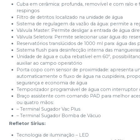
Cuba em cerâmica: profunda, removível e com ralo e fi
respingos
Filtro de detritos localizado na unidade de água
Sistema de regulagem da vazão da água: permite a re
Válvula Master: Permite desligar a entrada de água di
Válvula Seletora: Permite selecionar usar água do rese
Reservatórios translúcidos de 1000 ml para: água das p
Sistema flush para desinfecção interna das mangueira
Unidade de água e cuba rebatível em 60º, possibili
auxiliar ao campo operatório
Porta copo com sensor de proximidade: apresenta um
automaticamente o fluxo de água na cuspideira, propo
segurança e economia de água
Temporizador programável de água com interruptor d
Braço assistente com comando PAD para melhor acesso
ou quatro mãos:
– Terminal Sugador Vac Plus
– Terminal Sugador Bomba de Vácuo
Refletor Sirius:
Tecnologia de iluminação – LED