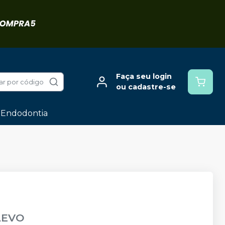
Faça seu login
ar por código
ou cadastre-se
Endodontia
AEVO