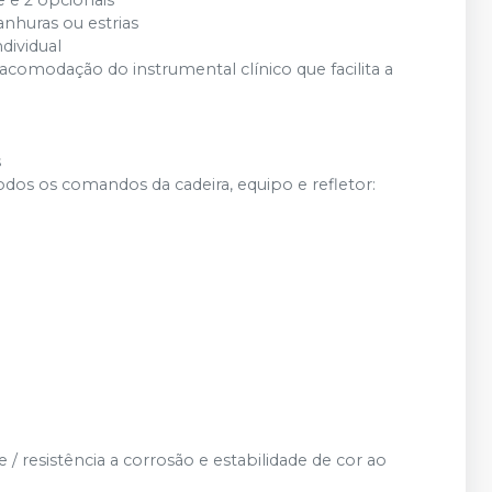
ie e 2 opcionais
ranhuras ou estrias
dividual
omodação do instrumental clínico que facilita a
s
os os comandos da cadeira, equipo e refletor:
/ resistência a corrosão e estabilidade de cor ao