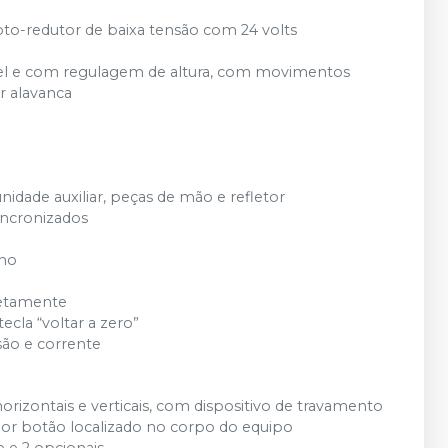
to-redutor de baixa tensão com 24 volts
ável e com regulagem de altura, com movimentos
or alavanca
idade auxiliar, peças de mão e refletor
incronizados
lho
iretamente
ecla “voltar a zero”
são e corrente
orizontais e verticais, com dispositivo de travamento
or botão localizado no corpo do equipo