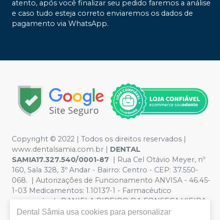
atento, após você finalizar seu pedido faremos a análise
e caso tudo esteja correto enviaremos os dados de
pagamento via WhatsApp.
Copyright © 2022 | Todos os direitos reservados |
www.dentalsamia.com.br |
DENTAL
SAMIA17.327.540/0001-87
| Rua Cel Otávio Meyer, nº
160, Sala 328, 3º Andar - Bairro: Centro - CEP: 37.550-
068. | Autorizações de Funcionamento ANVISA - 46.45-
1-03 Medicamentos: 1.10137-1 - Farmacêutico
responsável: DANIELA RIBEIRO DA FONSECA VIEIRA
CRF/MG nº 11.401 | Política de Privacidade e Segurança -
Dental Sâmia
usa cookies para personalizar