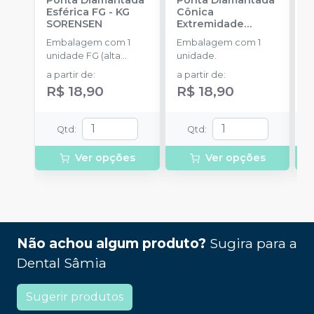
Esférica FG
-
KG
Cônica
C
SORENSEN
Extremidade
S
Arredondada FG
-
Embalagem com 1
Embalagem com 1
E
KG SORENSEN
unidade FG (alta
unidade.
u
rotação).
r
a partir de
:
a partir de
:
a
R$ 18,90
R$ 18,90
R
Qtd
:
Qtd
:
Ver opções
Ver opções
Não achou algum produto?
Sugira para a
Dental Sâmia
Sugerir produtos