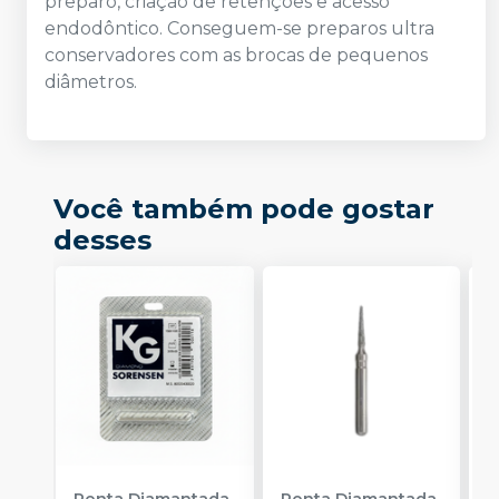
preparo, criação de retenções e acesso
endodôntico. Conseguem-se preparos ultra
conservadores com as brocas de pequenos
diâmetros.
Você também pode gostar
desses
Ponta Diamantada
Ponta Diamantada
P