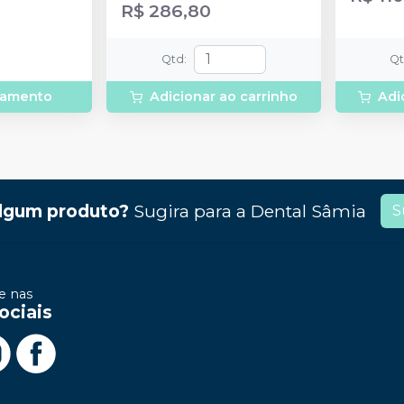
R$ 286,80
Qtd
:
Q
rçamento
Adicionar ao carrinho
Adi
lgum produto?
Sugira para a
Dental Sâmia
S
 nas
ociais