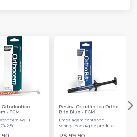
 Ortodôntico
Resina Ortodôntica Ortho
em
-
FGM
Bite Blue
-
FGM
Orthocem 4g + 1
Embalagem contendo 1
7% 2,5g.
seringa com 4g de produto
disponível na cor azul.
,90
R$ 99,90