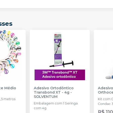
sses
nte Médio
Adesivo Ortodôntico
Adesivo
Transbond XT - 4g
-
Orthoc
SOLVENTUM
,5 metros
Kit com 
Embalagem com 1 Seringa
Condac 3
com 4g.
R$ 110