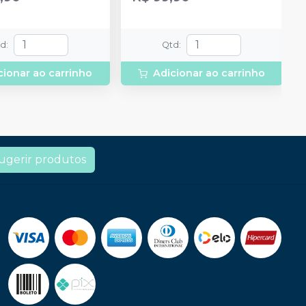
td
:
Qtd
:
cionar ao carrinho
Adicionar ao carrinho
ugerir produtos