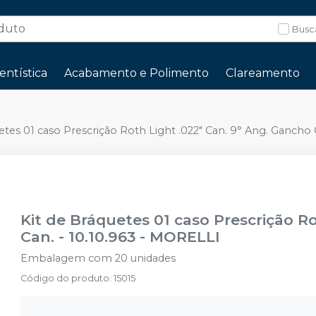
Busc
entística
Acabamento e Polimento
Clareamento
etes 01 caso Prescrição Roth Light .022" Can. 9° Ang. Gancho C
Kit de Bráquetes 01 caso Prescrição R
Can. - 10.10.963
-
MORELLI
Embalagem com 20 unidades
Código do produto
:
15015