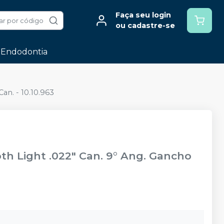
Faça seu login
ar por código
ou cadastre-se
Endodontia
an. - 10.10.963
oth Light .022" Can. 9° Ang. Gancho