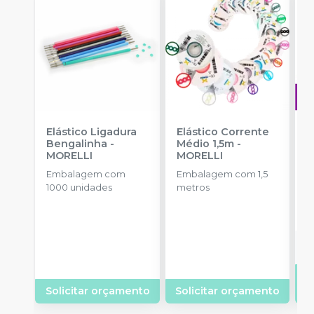
Elástico Ligadura
Elástico Corrente
A
Bengalinha
-
Médio 1,5m
-
O
MORELLI
MORELLI
T
-
Embalagem com
Embalagem com 1,5
E
1000 unidades
metros
S
Solicitar orçamento
Solicitar orçamento