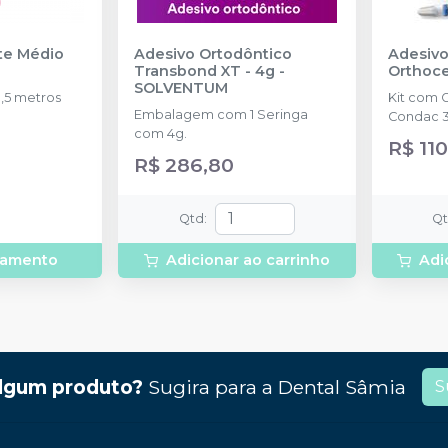
nte Médio
Adesivo Ortodôntico
Adesivo
Transbond XT - 4g
-
Orthoc
SOLVENTUM
,5 metros
Kit com 
Embalagem com 1 Seringa
Condac 3
com 4g.
R$ 110
R$ 286,80
Qtd
:
Q
rçamento
Adicionar ao carrinho
Adi
lgum produto?
Sugira para a
Dental Sâmia
S