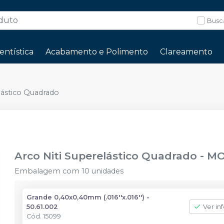
Busc
entística
Acabamento e Polimento
Clareamento
lástico Quadrado
Arco Niti Superelástico Quadrado
-
MO
Embalagem com 10 unidades
Grande 0,40x0,40mm (.016''x.016'') -
50.61.002
Ver in
Cód.
15099