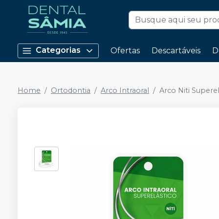
Categorias
Ofertas
Descartáveis
D
Home
Ortodontia
Arco Intraoral
Arco Niti Supere