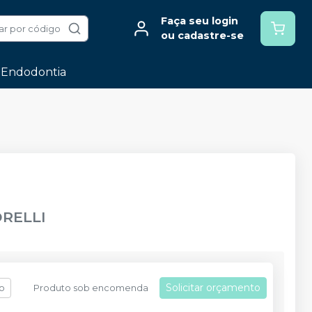
Faça seu login
ar por código
ou cadastre-se
Endodontia
RELLI
Solicitar orçamento
fo
Produto sob encomenda