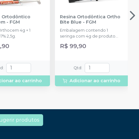
 Ortodôntico
Resina Ortodôntica Ortho
em
-
FGM
Bite Blue
-
FGM
Orthocem 4g + 1
Embalagem contendo 1
7% 2,5g.
seringa com 4g de produto
disponível na cor azul.
,90
R$ 99,90
td
:
Qtd
:
cionar ao carrinho
Adicionar ao carrinho
ugerir produtos