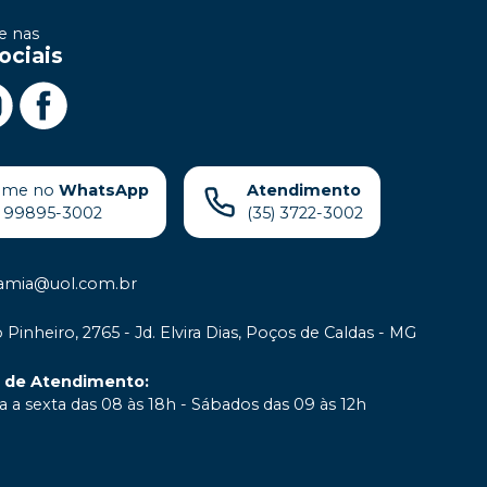
 nas
ociais
ame no
WhatsApp
Atendimento
) 99895-3002
(35) 3722-3002
samia@uol.com.br
 Pinheiro, 2765 - Jd. Elvira Dias, Poços de Caldas - MG
o de Atendimento
:
 a sexta das 08 às 18h - Sábados das 09 às 12h